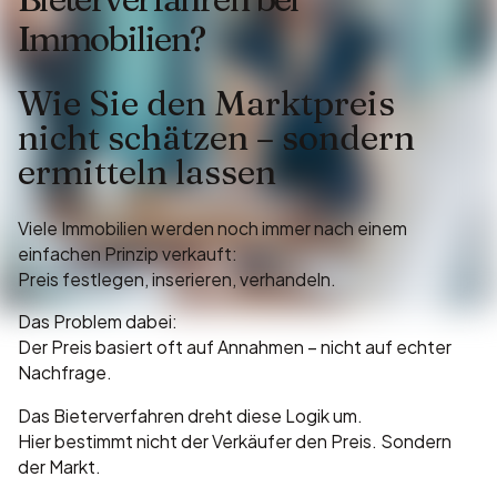
Immobilien?
Wie Sie den Marktpreis
nicht schätzen – sondern
ermitteln lassen
Viele Immobilien werden noch immer nach einem
einfachen Prinzip verkauft:
Preis festlegen, inserieren, verhandeln.
Das Problem dabei:
Der Preis basiert oft auf Annahmen – nicht auf echter
Nachfrage.
Das Bieterverfahren dreht diese Logik um.
Hier bestimmt nicht der Verkäufer den Preis. Sondern
der Markt.