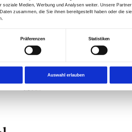
Bieterverfahren in Mü
r soziale Medien, Werbung und Analysen weiter. Unsere Partner
moderne Alternative
 Daten zusammen, die Sie ihnen bereitgestellt haben oder die s
n.
Das
Bieterverfahren
beim Immobilienverkauf in
klassischen Verkauf eingesetzt. Interessenten g
Präferenzen
Statistiken
erhält den Zuschlag.
Fazit
Der
klassische Maklerverkauf
bleibt in München di
Auswahl erlauben
jedoch eine moderne Alternative, um in einem ange
erzielen.