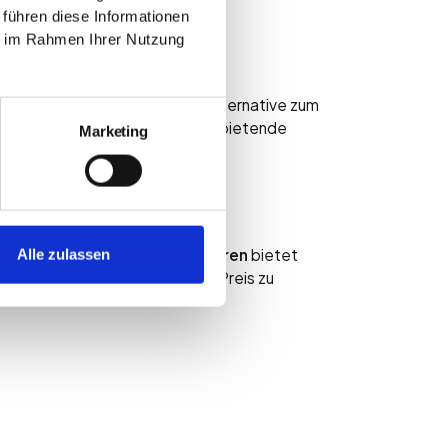
nchen: Die
 führen diese Informationen
ie im Rahmen Ihrer Nutzung
 München
wird zunehmend als Alternative zum
eben Gebote ab, und der Höchstbietende
Marketing
e erste Wahl. Das
Bieterverfahren
bietet
Alle zulassen
spannten Markt den optimalen Preis zu