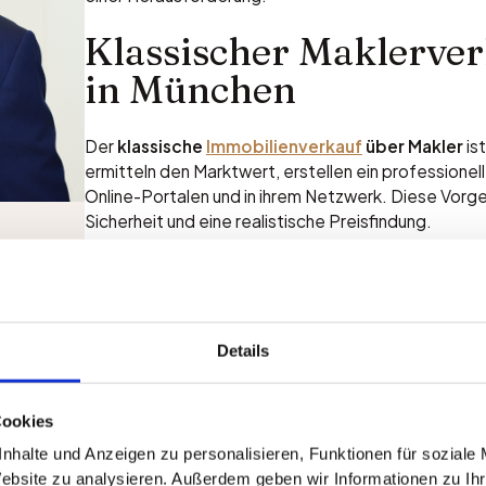
Klassischer Maklerver
in München
Der
klassische
Immobilienverkauf
über Makler
is
ermitteln den Marktwert, erstellen ein profession
Online-Portalen und in ihrem Netzwerk. Diese Vor
Sicherheit und eine realistische Preisfindung.
Vergleichswertverfahr
t
e
marktgerechte Preise
dungen
gerne.
Details
Für die Wertermittlung von Wohnungen und Häusern 
Vergleichswertverfahren
genutzt. Bei besonderen
Cookies
Mehrfamilienhäusern kommen zusätzlich das
Sachw
zum Einsatz.
nhalte und Anzeigen zu personalisieren, Funktionen für soziale
Website zu analysieren. Außerdem geben wir Informationen zu I