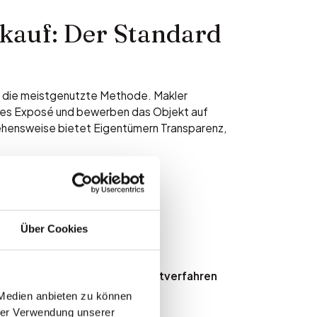
kauf: Der Standard
t die meistgenutzte Methode. Makler
elles Exposé und bewerben das Objekt auf
gehensweise bietet Eigentümern Transparenz,
en: Basis für
Über Cookies
in München wird meist das
 Immobilien wie Villen oder
ertverfahren
oder
Ertragswertverfahren
 Medien anbieten zu können
hrer Verwendung unserer