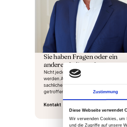
Sie haben Fragen oder ein
anderes Anliegen?
Nicht jede Immobilie muss sofort verkauf
werden.Aber jede Situation verdient ein
sachliche Einschätzung, bevor Entschei
getroffen werden. Kontaktieren Sie uns 
Zustimmung
Kontakt
Diese Webseite verwendet 
Wir verwenden Cookies, um I
und die Zugriffe auf unsere 