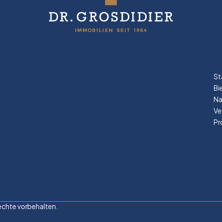
St
Bi
Na
Ve
Pr
Rechte vorbehalten.