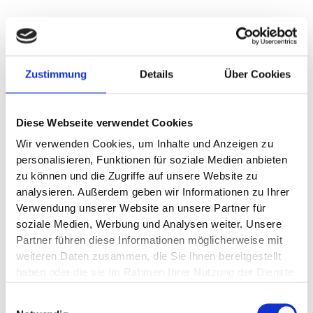
Immobilienkauf - darauf
Zustimmung
Details
Über Cookies
müssen Sie achten.
Der Kauf einer eigenen Immobilie ist häufig eine der
Diese Webseite verwendet Cookies
größten Investitionen im Lebens eines Konsumenten.
Wir verwenden Cookies, um Inhalte und Anzeigen zu
personalisieren, Funktionen für soziale Medien anbieten
Zum Download
zu können und die Zugriffe auf unsere Website zu
analysieren. Außerdem geben wir Informationen zu Ihrer
Verwendung unserer Website an unsere Partner für
soziale Medien, Werbung und Analysen weiter. Unsere
Partner führen diese Informationen möglicherweise mit
Privater Immobilienverkauf
weiteren Daten zusammen, die Sie ihnen bereitgestellt
haben oder die sie im Rahmen Ihrer Nutzung der Dienste
- das müssen Sie beachten
gesammelt haben.
Einwilligungsauswahl
Sparen Sie Nerven und Zeit. Rüsten Sie sich mit