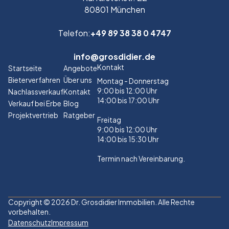
80801 München
Telefon:
+49 89 38 38 0 4747
info@grosdidier.de
Kontakt
Startseite
Angebote
Bieterverfahren
Über uns
Montag - Donnerstag
9:00 bis 12:00 Uhr
Nachlassverkauf
Kontakt
14:00 bis 17:00 Uhr
Verkauf bei Erbe
Blog
Projektvertrieb
Ratgeber
Freitag
9:00 bis 12:00 Uhr
14:00 bis 15:30 Uhr
Termin nach Vereinbarung.
Copyright © 2026 Dr. Grosdidier Immobilien. Alle Rechte
vorbehalten.
Datenschutz
Impressum