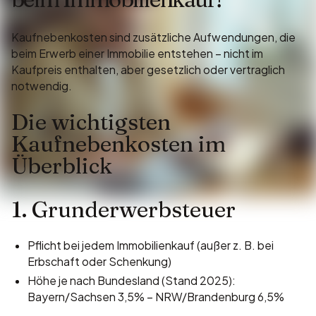
Kaufnebenkosten sind zusätzliche Aufwendungen, die
beim Erwerb einer Immobilie entstehen – nicht im
Kaufpreis enthalten, aber gesetzlich oder vertraglich
notwendig.
Die wichtigsten
Kaufnebenkosten im
Überblick
1. Grunderwerbsteuer
Pflicht bei jedem Immobilienkauf (außer z. B. bei
Erbschaft oder Schenkung)
Höhe je nach Bundesland (Stand 2025):
Bayern/Sachsen 3,5% – NRW/Brandenburg 6,5%