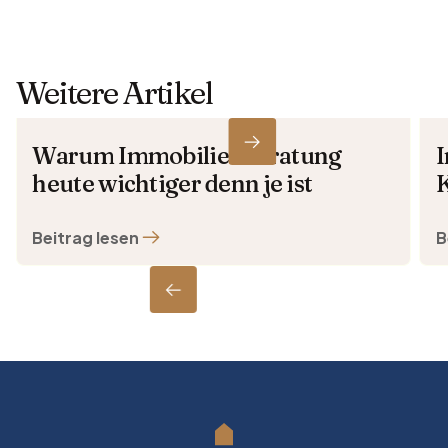
Weitere Artikel
Warum Immobilienberatung
I
heute wichtiger denn je ist
K
Beitrag lesen
B